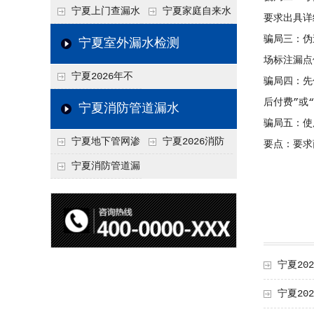
水检测技术与价格关
水检测与维修价格20
宁夏上门查漏水
宁夏家庭自来水
要求出具详
联2026，不同方法收
26，老旧管道改造方
vs 自行检测：2026
管漏水检测全攻略：
骗局三：伪
宁夏室外漏水检测
费差异
案参考
年成本与效果对比分
价格、方法、避坑要
场标注漏点
宁夏2026年不
骗局四：先
析
点2026
同城市上门查漏水价
后付费”或
宁夏消防管道漏水
骗局五：使
格差异分析，地域报
宁夏地下管网渗
宁夏2026消防
要点：要求
价参考
漏检测
管道漏水检测与维修
宁夏消防管道漏
一体化服务价格，工
水检测价格揭秘202
程类项目报价
6，工程类检测收费
标准详解
宁夏2
宁夏20