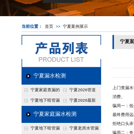
当前位置：
首页
>>
宁夏案例展示
宁夏
宁夏漏水检测
上门查漏水
宁夏家庭查漏的
宁夏2026管道
消费。
实用小技巧
漏水维修价格表，按
宁夏地下暗管漏
宁夏2026最新
骗局一：低
材质、漏点类型精准
水检测价格高？2026
上门漏水检测价格
宁夏家庭漏水检测
最终费用远
报价
年收费构成与省钱技
表，家庭/商用全品
拒绝口头承
宁夏地下暗管漏
宁夏老房水管漏
巧
类报价一览
骗局二：夸