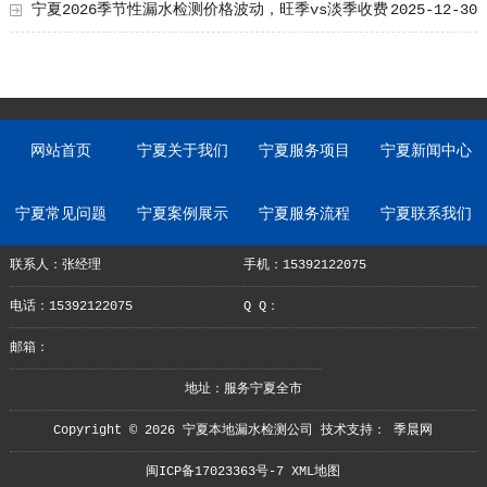
陷阱
宁夏2026季节性漏水检测价格波动，旺季vs淡季收费
2025-12-30
差异
网站首页
宁夏关于我们
宁夏服务项目
宁夏新闻中心
宁夏常见问题
宁夏案例展示
宁夏服务流程
宁夏联系我们
联系人：张经理
手机：15392122075
电话：15392122075
Q Q：
邮箱：
地址：服务宁夏全市
Copyright © 2026 宁夏本地漏水检测公司 技术支持：
季晨网
闽ICP备17023363号-7
XML地图